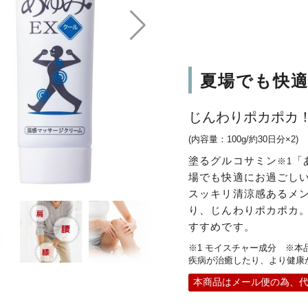
夏場でも快
じんわりポカポカ
(内容量：100g/約30日分×2)
塗るグルコサミン
「
※1
場でも快適にお過ごし
スッキリ清涼感あるメ
り、じんわりポカポカ。
すすめです。
※1 モイスチャー成分 ※
疾病が治癒したり、より健康
本商品はメール便の為、