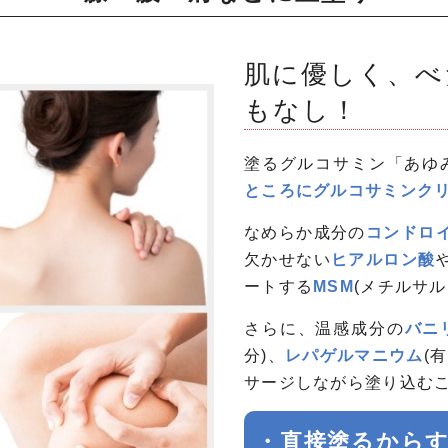
肌に優しく、べ
もなし！
塗るグルコサミン「あゆ
ところにグルコサミンク
なめらか成分の
コンドロ
欠かせない
ヒアルロン酸
ートする
MSM
(メチルサ
さらに、温感成分の
バニ
分)、
レパゲルマニウム
(
サージしながら塗り込む
・直接塗るから