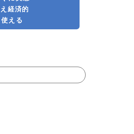
使え経済的
に使える