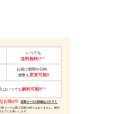
いつでも
送料無料!!
（※1）
お届け期間や日時、
変更可能‼
個数も
解約可能‼
（※2）
入はいつでも
お得が!!
定期コースの詳細はコチラ 》
 ※2…定期コースは購入回数の縛りはありません。解約
前までにお願いします。