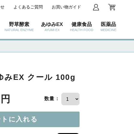
わせ
よくあるご質問
お買い物ガイド
野草酵素
あゆみEX
健康食品
医薬品
NATURAL ENZYME
AYUMI EX
HEALTH FOOD
MEDICINE
みEX クール 100g
0円
数量：