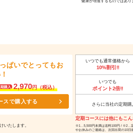
健康が増進するものではあり
いつでも通常価格から
いっぱいでとってもお
10%割引‼
得！
いつでも
2,970
円（税込）
定期購入
ポイント2倍‼
ースで購入する
さらに当社の定期購
定期コースには他にもこんな
届けいたします。
※1…5,500円未満は送料100円 /
やお休みのご連絡は、次回出荷の10日