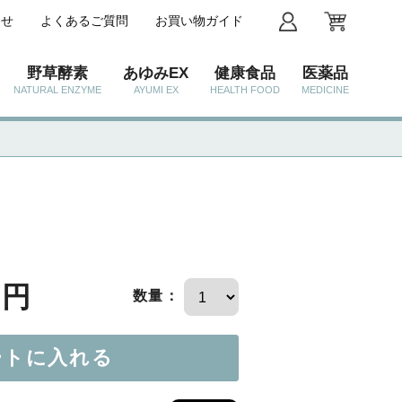
わせ
よくあるご質問
お買い物ガイド
野草酵素
あゆみEX
健康食品
医薬品
NATURAL ENZYME
AYUMI EX
HEALTH FOOD
MEDICINE
0円
数量：