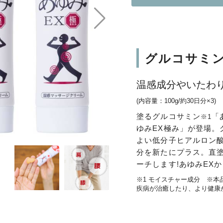
グルコサミン
温感成分やいたわ
(内容量：100g/約30日分×3)
塗るグルコサミン
「
※1
ゆみEX極み」が登場。
よい低分子ヒアルロン
分を新たにプラス。直
ーチします!あゆみEX
※1 モイスチャー成分 ※
疾病が治癒したり、より健康