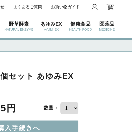
わせ
よくあるご質問
お買い物ガイド
野草酵素
あゆみEX
健康食品
医薬品
NATURAL ENZYME
AYUMI EX
HEALTH FOOD
MEDICINE
個セット あゆみEX
85円
数量：