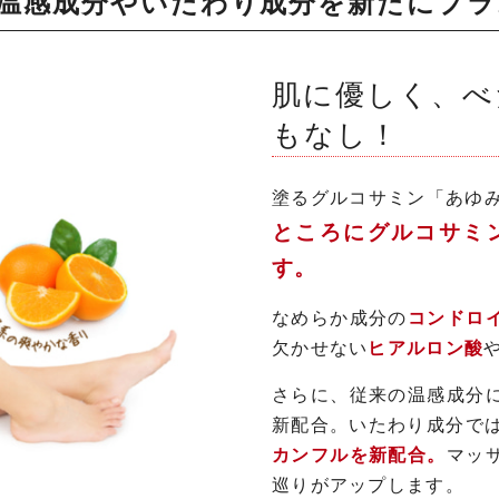
温感成分やいたわり成分を新たにプラ
肌に優しく、べ
もなし！
塗るグルコサミン「あゆみ
ところにグルコサミ
す。
なめらか成分の
コンドロ
欠かせない
ヒアルロン酸
さらに、従来の温感成分
新配合。いたわり成分で
カンフルを新配合。
マッ
巡りがアップします。