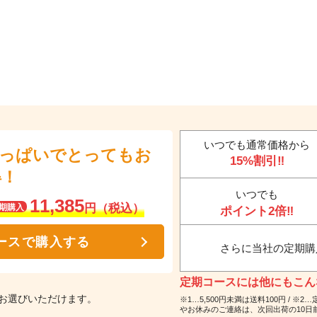
いつでも通常価格から
いっぱいでとってもお
15%割引‼
得！
いつでも
11,385
円（税込）
期購入
ポイント2倍‼
ースで購入する
さらに当社の定期購
定期コースには他にもこんな
お選びいただけます。
※1…5,500円未満は送料100円 /
やお休みのご連絡は、次回出荷の10日