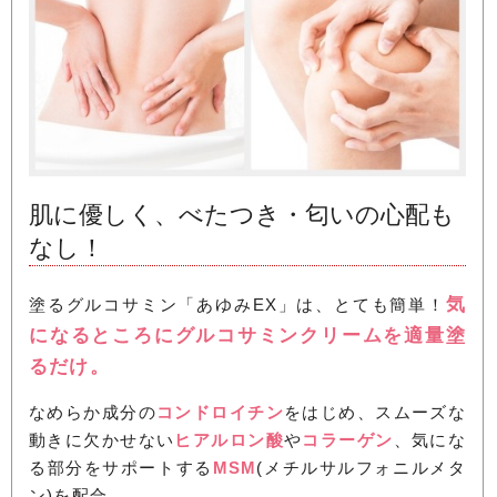
肌に優しく、べたつき・匂いの心配も
なし！
気
塗るグルコサミン「あゆみEX」は、とても簡単！
になるところにグルコサミンクリームを適量塗
るだけ。
なめらか成分の
コンドロイチン
をはじめ、スムーズな
動きに欠かせない
ヒアルロン酸
や
コラーゲン
、気にな
る部分をサポートする
MSM
(メチルサルフォニルメタ
ン)を配合。