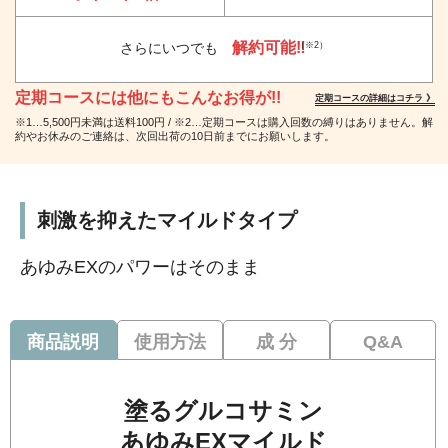
解約可能‼
（※2）
さらにいつでも
定期コースには他にもこんなお得が!!
定期コースの詳細はコチラ 》
※1…5,500円未満は送料100円 / ※2…定期コースは購入回数の縛りはありません。解
約やお休みのご連絡は、次回出荷の10日前までにお願いします。
刺激を抑えたマイルドタイプ
あゆみEXのパワーはそのまま
商品説明
使用方法
成 分
Q&A
塗るグルコサミン
あゆみEXマイルド