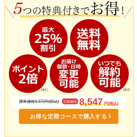
塗るグルコサミン「あゆみEX」に使用されているN-アセチルグルコサミ
ンは体内へ吸収されやすく、ヒアルロン酸の生成をサポート
8,547
通常価格9,372円(税込)
定期価格
円(税込)
通常のグルコサミンとはまったく異な
お得な定期コースで購入する
ります！
天然型グルコサミンと呼ばれているN-アセチルグルコ