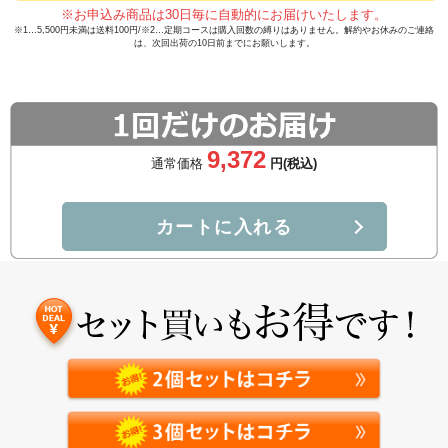
サミンは関節や肌に存在しているヒアルロン酸の
※お申込み商品は30日毎に自動的にお届けいたします。
※1…5,500円未満は送料100円/※2…定期コースは購入回数の縛りはありません。解約やお休みのご連絡
「元」となる成分です。
は、次回出荷の10日前までにお願いします。
ヒアルロン酸はお肌のうるおいを保ち、関節ではクッ
ションのように働き、各部を保護してくれる大切な役
割を担っています。
9,372
通常価格
円(税込)
天然型グルコサミンは利用効率が３倍！
通常のグルコサミンは、体内での摂取率は約8%程度
カートに入れる
になります。一方、N-アセチルグルコサミンは、体内
への摂取率が25%と摂取される割合が高いです。N-ア
セチルグルコサミンなら浸透
もスムーズです。
※角質
※
層まで
あゆみEXは、N-アセチルグルコサミンを
贅沢に配合