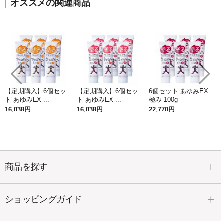
コラーゲンペプチドを使用
オススメの関連商品
コラーゲンペプチドとは、コラーゲンタンパク質の粒
子を細かく分解し低分子したもの
で、粒子がとても細
かく、通常のコラーゲンよりも体内吸収が早く、吸収
率も高まるといわれています。一般的なコラーゲンは
分子量が平均10万～30万と大きく、そのままだと分子
量の大きさからほとんど体内に吸収されません。
【定期購入】6個セッ
【定期購入】6個セッ
6個セット あゆみEX
ト あゆみEX ...
ト あゆみEX ...
極み 100g
「コラーゲンペプチド」だから分子量が小さい
16,038円
16,038円
22,770円
ため浸透
もスムーズ
※
※角質層まで
塗るグルコサミン「あゆみEX」は、内側
商品を探す
からしっとり潤いを保ってくれます。
ショッピングガイド