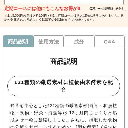
定期コースには他にもこんなお得が!!
定期コースの詳細はコチラ 》
※1…5,500円未満は送料100円 / ※2…定期コースは購入回数の縛りはありません。解
約やお休みのご連絡は、次回出荷の10日前までにお願いします。
商品説明
使用方法
成分
Q&A
商品説明
131種類の厳選素材に植物由来酵素を配
合
野草を中心とした131種類の厳選素材(野草・和漢植
物・果物・野菜・海藻等)を12ヶ月間じっくりと熟
成させ一粒に凝縮しました。さらに、摂取した食物
の分解をサポートするための 【消化酵素】(炭水化