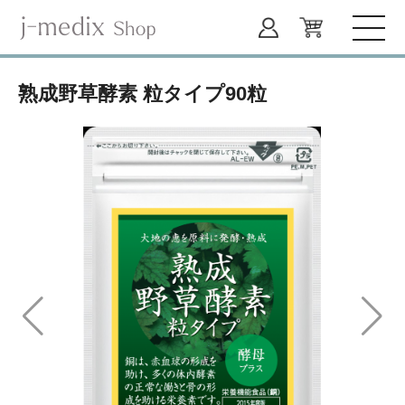
熟成野草酵素 粒タイプ90粒