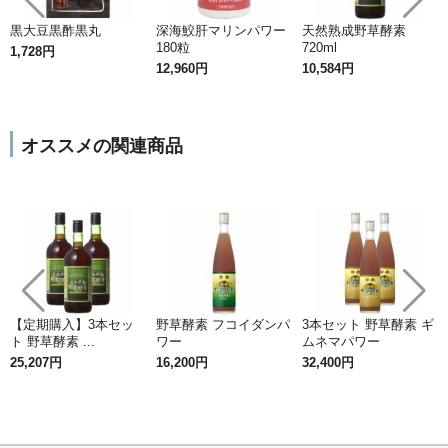
黒大豆黒酢黒丸
深海鮫肝マリンパワー
天然熟成野草酵素
180粒
720ml
1,728円
12,960円
10,584円
オススメの関連商品
【定期購入】3本セッ
野草酵素 フコイダンパ
3本セット 野草酵素 ギ
ト 野草酵素 ...
ワー
ムネマパワー
25,207円
16,200円
32,400円