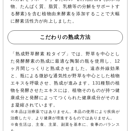
物、たんぱく質、脂質、乳糖等の分解をサポートす
る酵素)を含む植物由来酵素を添加することで大幅
に酵素活性力が向上しました。
こだわりの熟成方法
「熟成野草酵素 粒タイプ」では、野草を中心とし
た発酵酵素の熟成に最適な陶製の瓶を使用し、12
ヶ月間じっくりと熟成させました。遠赤外線効果
と、瓶による微妙な通気性が野草を中心とした植物
エキスを呼吸させ、熟成が進みます。131種類の植
物を発酵させたエキスには、植物そのものが持つ健
康成分と発酵によってつくられた健康成分がそのま
ま凝縮されています。
※本品は治療薬ではありません。本品の使用により疾病が
治癒したり、より健康が増進するものではありません。
※食生活は、主食、主菜、副菜を基本に、食事のバランス
を。