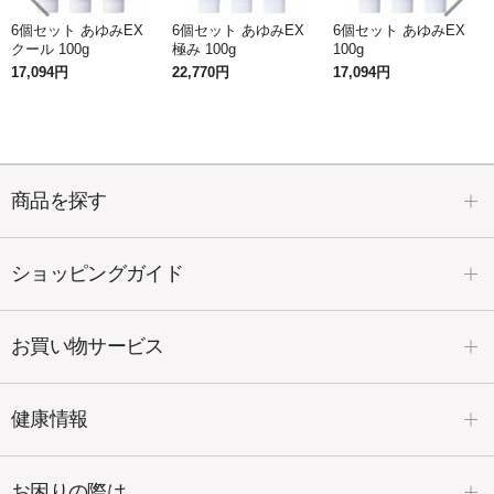
分子量が平均10万～30万と大きく、そのままだと分子
6個セット あゆみEX
6個セット あゆみEX
6個セット あゆみEX
量の大きさからほとんど体内に吸収されません。
クール 100g
極み 100g
100g
17,094円
22,770円
17,094円
「コラーゲンペプチド」だから分子量が小さい
ため浸透
もスムーズ
※
※角質層まで
商品を探す
塗るグルコサミン「あゆみEX」は、内側
からしっとり潤いを保ってくれます。
ショッピングガイド
お買い物サービス
健康情報
お困りの際は