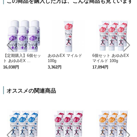
この商品を購入した方は、こんな商品も見ています
【定期購入】6個セッ
あゆみEX マイルド
6個セット あゆみEX
ト あゆみEX ...
100g
マイルド 100g
16,038円
3,362円
17,094円
オススメの関連商品
コラーゲンペプチドを使用
コラーゲンペプチドとは、コラーゲンタンパク質の粒
子を細かく分解し低分子したもの
で、粒子がとても細
かく、通常のコラーゲンよりも体内吸収が早く、吸収
率も高まるといわれています。一般的なコラーゲンは