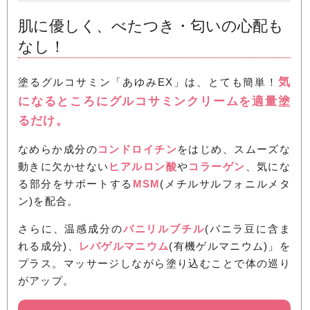
肌に優しく、べたつき・匂いの心配も
なし！
気
塗るグルコサミン「あゆみEX」は、とても簡単！
になるところにグルコサミンクリームを適量塗
るだけ。
なめらか成分の
コンドロイチン
をはじめ、スムーズな
動きに欠かせない
ヒアルロン酸
や
コラーゲン
、気にな
る部分をサポートする
MSM
(メチルサルフォニルメタ
ン)を配合。
さらに、温感成分の
バニリルブチル
(バニラ豆に含ま
れる成分)、
レパゲルマニウム
(有機ゲルマニウム)」を
プラス。マッサージしながら塗り込むことで体の巡り
がアップ。