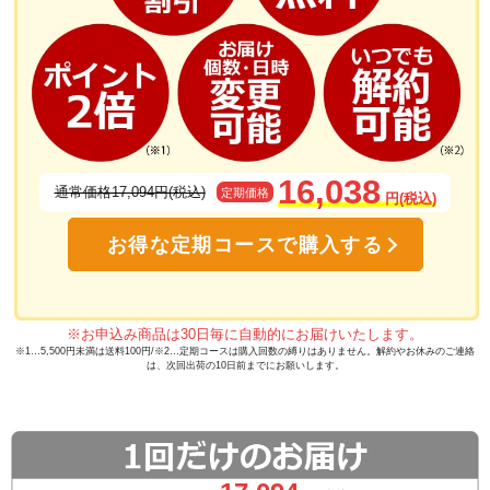
塗るグルコサミン「あゆみEX」に使用されているN-アセチルグルコサミ
ンは体内へ吸収されやすく、ヒアルロン酸の生成をサポート
16,038
通常価格17,094円(税込)
定期価格
円(税込)
通常のグルコサミンとはまったく異な
お得な定期コースで購入する
ります！
天然型グルコサミンと呼ばれているN-アセチルグルコ
サミンは関節や肌に存在しているヒアルロン酸の
※お申込み商品は30日毎に自動的にお届けいたします。
※1…5,500円未満は送料100円/※2…定期コースは購入回数の縛りはありません。解約やお休みのご連絡
「元」となる成分です。
は、次回出荷の10日前までにお願いします。
ヒアルロン酸はお肌のうるおいを保ち、関節ではクッ
ションのように働き、各部を保護してくれる大切な役
割を担っています。