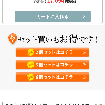
17,094
通常価格
円(税込)
天然型グルコサミンは利用効率が３倍！
通常のグルコサミンは、体内での摂取率は約8%程度
カートに入れる
になります。一方、N-アセチルグルコサミンは、体内
への摂取率が25%と摂取される割合が高いです。N-ア
セチルグルコサミンなら浸透
もスムーズです。
※角質
※
層まで
あゆみEXは、N-アセチルグルコサミンを
贅沢に配合
吸収力・浸透力が違う