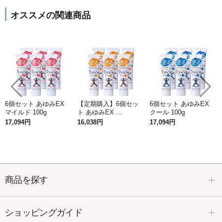
コラーゲンペプチドを使用
オススメの関連商品
コラーゲンペプチドとは、コラーゲンタンパク質の粒
子を細かく分解し低分子したもの
で、粒子がとても細
かく、通常のコラーゲンよりも体内吸収が早く、吸収
率も高まるといわれています。一般的なコラーゲンは
分子量が平均10万～30万と大きく、そのままだと分子
量の大きさからほとんど体内に吸収されません。
6個セット あゆみEX
【定期購入】6個セッ
6個セット あゆみEX
マイルド 100g
ト あゆみEX ...
クール 100g
「コラーゲンペプチド」だから分子量が小さい
17,094円
16,038円
17,094円
ため浸透
もスムーズ
※
※角質層まで
塗るグルコサミン「あゆみEX」は、内側
商品を探す
からしっとり潤いを保ってくれます。
ショッピングガイド