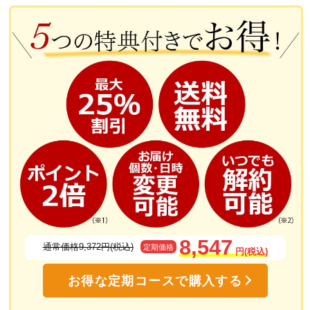
天然型のグルコサミンを使用
塗るグルコサミン「あゆみEX」に使用されているN-アセチルグルコサミ
ンは体内へ吸収されやすく、ヒアルロン酸の生成をサポート
8,547
通常価格9,372円(税込)
定期価格
円(税込)
通常のグルコサミンとはまったく異な
お得な定期コースで購入する
ります！