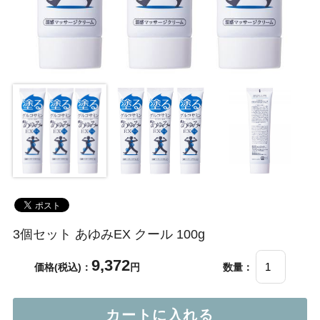
3個セット あゆみEX クール 100g
9,372
価格(税込)：
円
数量：