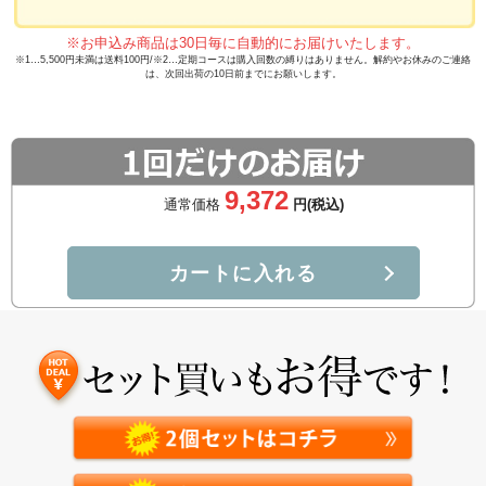
天然型グルコサミンと呼ばれているN-アセチルグルコ
サミンは関節や肌に存在しているヒアルロン酸の
※お申込み商品は30日毎に自動的にお届けいたします。
※1…5,500円未満は送料100円/※2…定期コースは購入回数の縛りはありません。解約やお休みのご連絡
「元」となる成分です。
は、次回出荷の10日前までにお願いします。
ヒアルロン酸はお肌のうるおいを保ち、関節ではクッ
ションのように働き、各部を保護してくれる大切な役
割を担っています。
9,372
通常価格
円(税込)
天然型グルコサミンは利用効率が３倍！
通常のグルコサミンは、体内での摂取率は約8%程度
カートに入れる
になります。一方、N-アセチルグルコサミンは、体内
への摂取率が25%と摂取される割合が高いです。N-ア
セチルグルコサミンなら浸透
もスムーズです。
※角質
※
層まで
あゆみEXは、N-アセチルグルコサミンを
贅沢に配合