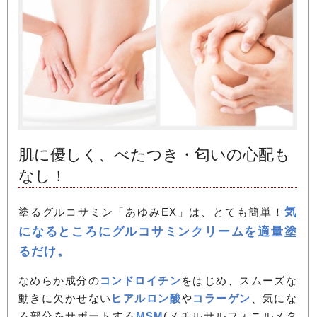
肌に優しく、べたつき・匂いの心配も
なし！
気
塗るグルコサミン「あゆみEX」は、とても簡単！
になるところにグルコサミンクリームを適量塗
るだけ。
なめらか成分の
コンドロイチン
をはじめ、スムーズな
動きに欠かせない
ヒアルロン酸
や
コラーゲン
、気にな
る部分をサポートする
MSM
(メチルサルフォニルメタ