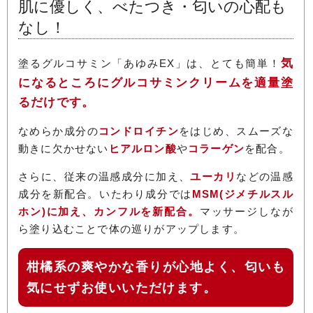
肌に優しく、べたつき・匂いの心配も
なし！
気
塗るグルコサミン「あゆみEX」は、とても簡単！
になるところにグルコサミンクリームを適量塗
るだけです。
なめらか成分の
コンドロイチン
をはじめ、スムーズな
動きに欠かせない
ヒアルロン酸
や
コラーゲン
を配合。
さらに、従来の温感成分に加え、
ユーカリ
などの温感
成分を新配合。いたわり成分では
MSM(ジメチルスル
ホン)に加え、カンフルを新配合。
マッサージしなが
ら塗り込むことで体の巡りがアップします。
柑橘系の爽やかな香りが心地よく、匂いも
気にせずお使いいただけます。