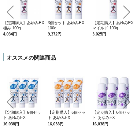
【定期購入】あゆみEX
3個セット あゆみEX
【定期購入】あゆみEX
極み 100g
100g
マイルド 100g
4,034円
9,372円
3,025円
コラーゲンペプチドを使用
オススメの関連商品
コラーゲンペプチドとは、コラーゲンタンパク質の粒
子を細かく分解し低分子したもの
で、粒子がとても細
かく、通常のコラーゲンよりも体内吸収が早く、吸収
率も高まるといわれています。一般的なコラーゲンは
分子量が平均10万～30万と大きく、そのままだと分子
量の大きさからほとんど体内に吸収されません。
【定期購入】6個セッ
【定期購入】6個セッ
【定期購入】6個セッ
ト あゆみEX ...
ト あゆみEX ...
ト あゆみEX ...
「コラーゲンペプチド」だから分子量が小さい
16,038円
16,038円
16,038円
ため浸透
もスムーズ
※