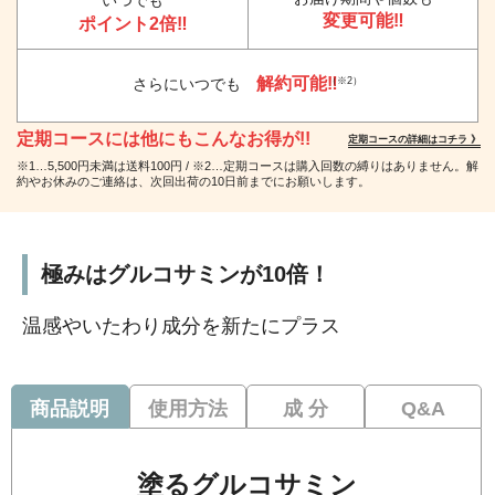
いつでも
変更可能‼
ポイント2倍‼
解約可能‼
（※2）
さらにいつでも
定期コースには他にもこんなお得が!!
定期コースの詳細はコチラ 》
※1…5,500円未満は送料100円 / ※2…定期コースは購入回数の縛りはありません。解
約やお休みのご連絡は、次回出荷の10日前までにお願いします。
極みはグルコサミンが10倍！
温感やいたわり成分を新たにプラス
商品説明
使用方法
成 分
Q&A
塗るグルコサミン