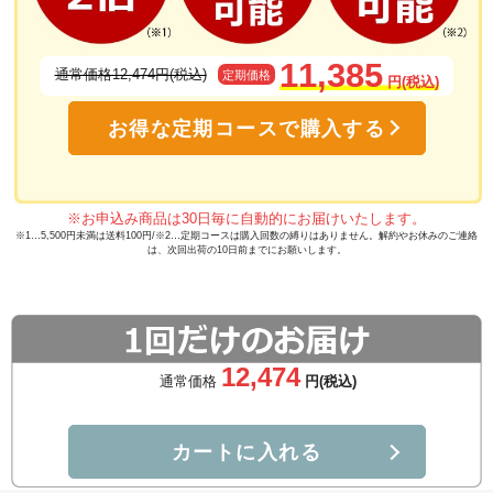
塗るグルコサミン「あゆみEX」に使用されているN-アセチルグルコサミ
ンは体内へ吸収されやすく、ヒアルロン酸の生成をサポート
11,385
通常価格12,474円(税込)
定期価格
円(税込)
通常のグルコサミンとはまったく異な
お得な定期コースで購入する
ります！
天然型グルコサミンと呼ばれているN-アセチルグルコ
サミンは関節や肌に存在しているヒアルロン酸の
※お申込み商品は30日毎に自動的にお届けいたします。
※1…5,500円未満は送料100円/※2…定期コースは購入回数の縛りはありません。解約やお休みのご連絡
「元」となる成分です。
は、次回出荷の10日前までにお願いします。
ヒアルロン酸はお肌のうるおいを保ち、関節ではクッ
ションのように働き、各部を保護してくれる大切な役
割を担っています。
12,474
通常価格
円(税込)
天然型グルコサミンは利用効率が３倍！
通常のグルコサミンは、体内での摂取率は約8%程度
カートに入れる
になります。一方、N-アセチルグルコサミンは、体内
への摂取率が25%と摂取される割合が高いです。N-ア