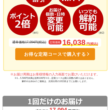
16,038
通常価格17,094円(税込)
定期価格
円(税込)
お得な定期コースで購入する
※お届け周期はお客様情報の入力画面でお選びいただけます。
※1…5,500円未満は送料100円/※2…定期コースは購入回数の縛りはありません。
解約やお休みのご連絡は、次回出荷の10日前までにお願いします。
17,094