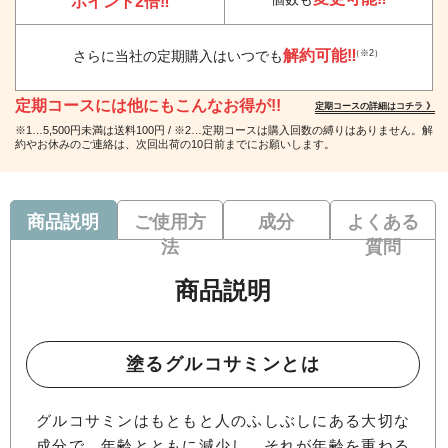
ポイント2倍‼
解約可能‼
（※2）
さらに当社の定期購入はいつでも
定期コースには他にもこんなお得が!!
定期コースの詳細はコチラ 》
※1…5,500円未満は送料100円 / ※2…定期コースは購入回数の縛りはありません。解
約やお休みのご連絡は、次回出荷の10日前までにお願いします。
商品説明
ご使用方
成分
よくある
法
質問
商品説明
塗るグルコサミンとは
グルコサミンはもともと人のふしぶしにある大切な
成分で、年齢とともに減少し、それが年齢を重ねる