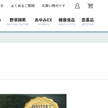
わせ
よくあるご質問
お買い物ガイド
o
野草酵素
あゆみEX
健康食品
医薬品
NATURAL ENZYME
AYUMI EX
HEALTH FOOD
MEDICINE