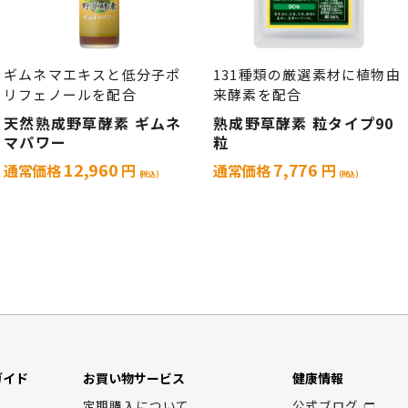
ギムネマエキスと低分子ポ
131種類の厳選素材に植物由
リフェノールを配合
来酵素を配合
天然熟成野草酵素 ギムネ
熟成野草酵素 粒タイプ90
マパワー
粒
12,960
7,776
通常価格
円
通常価格
円
(税込)
(税込)
ガイド
お買い物サービス
健康情報
定期購入について
公式ブログ