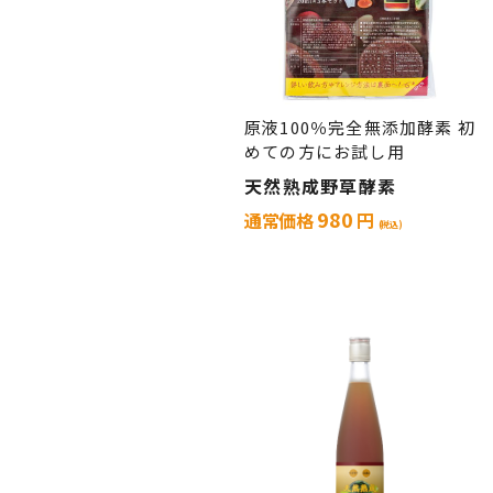
原液100％完全無添加酵素 初
めての方にお試し用
天然熟成野草酵素
980
通常価格
円
(税込)