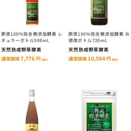
原液100％完全無添加酵素 レ
原液100％完全無添加酵素 お
ギュラーボトル500mL
徳用ボトル720mL
天然熟成野草酵素
天然熟成野草酵素
7,776
10,584
通常価格
円
通常価格
円
(税込)
(税込)