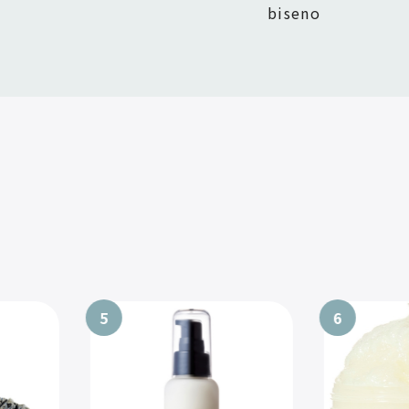
biseno
5
6