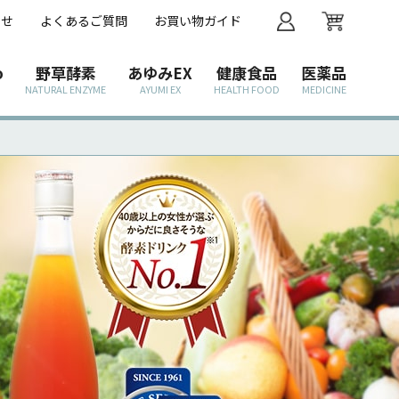
わせ
よくあるご質問
お買い物ガイド
o
野草酵素
あゆみEX
健康食品
医薬品
NATURAL ENZYME
AYUMI EX
HEALTH FOOD
MEDICINE