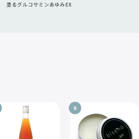
塗るグルコサミンあゆみEX
9
10