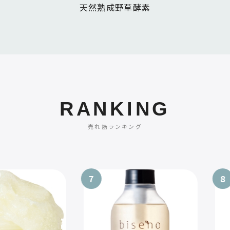
天然熟成野草酵素
RANKING
売れ筋ランキング
7
8