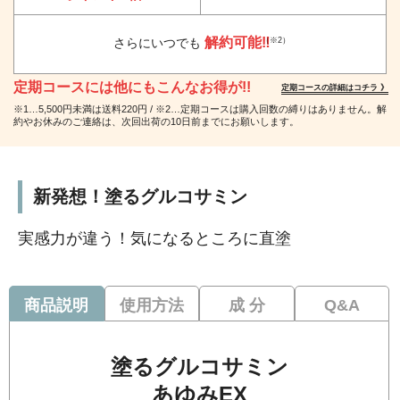
解約可能‼
（※2）
さらにいつでも
定期コースには他にもこんなお得が!!
定期コースの詳細はコチラ 》
※1…5,500円未満は送料220円 / ※2…定期コースは購入回数の縛りはありません。解
約やお休みのご連絡は、次回出荷の10日前までにお願いします。
新発想！塗るグルコサミン
実感力が違う！気になるところに直塗
商品説明
使用方法
成 分
Q&A
塗るグルコサミン
あゆみEX