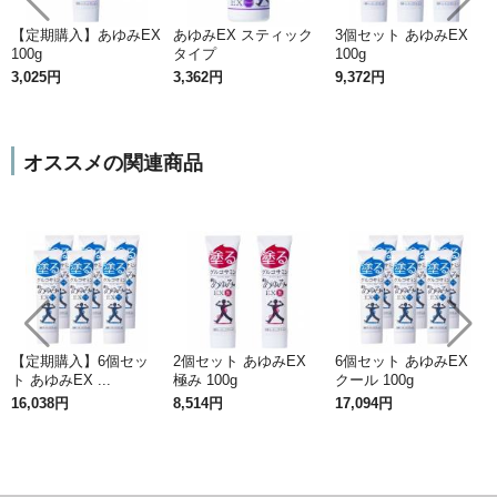
【定期購入】あゆみEX
あゆみEX スティック
3個セット あゆみEX
100g
タイプ
100g
3,025円
3,362円
9,372円
コラーゲンペプチドを使用
オススメの関連商品
コラーゲンペプチドとは、コラーゲンタンパク質の粒
子を細かく分解し低分子したもの
で、粒子がとても細
かく、通常のコラーゲンよりも体内吸収が早く、吸収
率も高まるといわれています。一般的なコラーゲンは
分子量が平均10万～30万と大きく、そのままだと分子
量の大きさからほとんど体内に吸収されません。
【定期購入】6個セッ
2個セット あゆみEX
6個セット あゆみEX
ト あゆみEX ...
極み 100g
クール 100g
「コラーゲンペプチド」だから分子量が小さい
16,038円
8,514円
17,094円
ため浸透
もスムーズ
※
※角質層まで