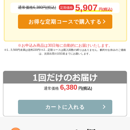
ンは体内へ吸収されやすく、ヒアルロン酸の生成をサポート
5,907
通常価格6,380円(税込)
定期価格
円(税込)
通常のグルコサミンとはまったく異な
お得な定期コースで購入する
ります！
天然型グルコサミンと呼ばれているN-アセチルグルコ
サミンは関節や肌に存在しているヒアルロン酸の
※お申込み商品は30日毎に自動的にお届けいたします。
※1…5,500円未満は送料220円/※2…定期コースは購入回数の縛りはありません。解約やお休みのご連絡
「元」となる成分です。
は、次回出荷の10日前までにお願いします。
ヒアルロン酸はお肌のうるおいを保ち、関節ではクッ
ションのように働き、各部を保護してくれる大切な役
割を担っています。
6,380
通常価格
円(税込)
天然型グルコサミンは利用効率が３倍！
通常のグルコサミンは、体内での摂取率は約8%程度
カートに入れる
になります。一方、N-アセチルグルコサミンは、体内
への摂取率が25%と摂取される割合が高いです。N-ア
セチルグルコサミンなら浸透
もスムーズです。
※角質
※