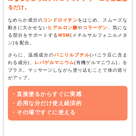
るだけ。
なめらか成分の
コンドロイチン
をはじめ、スムーズな
動きに欠かせない
ヒアルロン酸
や
コラーゲン
、気にな
る部分をサポートする
MSM
(メチルサルフォニルメタ
ン)を配合。
さらに、温感成分の
バニリルブチル
(バニラ豆に含ま
れる成分)、
レパゲルマニウム
(有機ゲルマニウム)」を
プラス。マッサージしながら塗り込むことで体の巡り
がアップ。
・直接塗るからすぐに実感
・必用な分だけ使え経済的
・その場ですぐに使える