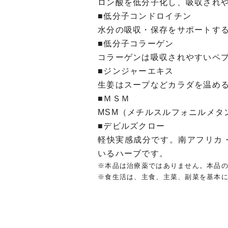
ロン酸を低分子化し、吸収され
■低分子コンドロイチン
水分の吸収・保存をサポートす
■低分子コラーゲン
コラーゲンは吸収されやすいペ
■ジンジャーエキス
生姜はスープなどカラダを温め
■ＭＳＭ
MSM（メチルスルフォニルメタ
■デビルズクロー
軽快実感成分です。南アフリカ
いるハーブです。
※本品は治療薬ではありません。本品
※食生活は、主食、主菜、副菜を基本