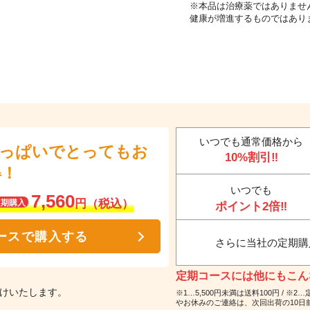
※本品は治療薬ではありませ
健康が増進するものではあり
いつでも通常価格から
いっぱいでとってもお
10%割引‼
得！
いつでも
7,560
円（税込）
定期購入
ポイント2倍‼
ースで購入する
さらに当社の定期購
定期コースには他にもこんな
届けいたします。
※1…5,500円未満は送料100円 /
やお休みのご連絡は、次回出荷の10日