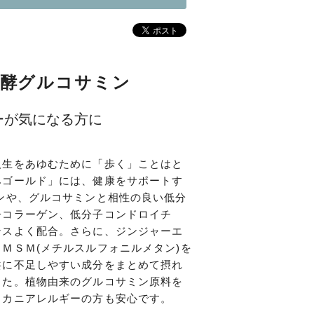
発酵グルコサミン
ーが気になる方に
人生をあゆむために「歩く」ことはと
みゴールド」には、健康をサポートす
ンや、グルコサミンと相性の良い低分
子コラーゲン、低分子コンドロイチ
ンスよく配合。さらに、ジンジャーエ
ＭＳＭ(メチルスルフォニルメタン)を
共に不足しやすい成分をまとめて摂れ
した。植物由来のグルコサミン原料を
・カニアレルギーの方も安心です。