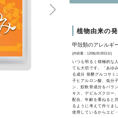
植物由来の
甲殻類のアレルギ
(内容量：120粒/約30日分)
いつも明るく積極的な
ても大切です。「あゆ
る成分 発酵グルコサミ
子ヒアルロン酸、低分
ン、鮫軟骨成分をバラ
キス、デビルズクロー、
配合。年齢を重ねると
るように考えて作りま
使用しているからエビ