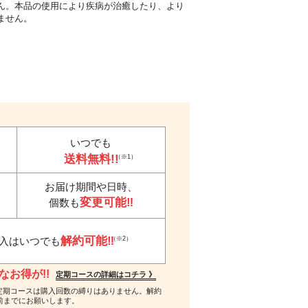
ん。本品の使用により疾病が治癒したり、より
ません。
いつでも
送料無料!!
（※1）
お届け期間や日時、
変更可能‼
個数も
解約可能‼
（※2）
入はいつでも
お得が!!
定期コースの詳細はコチラ 》
 ※2…定期コースは購入回数の縛りはありません。解約
前までにお願いします。