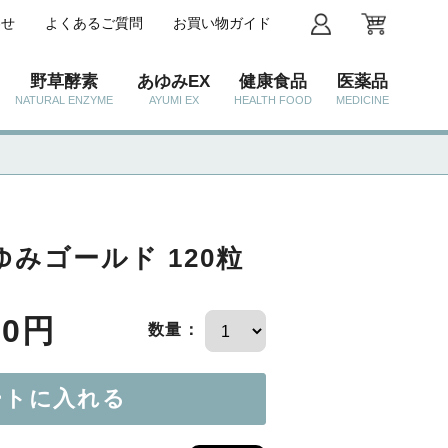
わせ
よくあるご質問
お買い物ガイド
野草酵素
あゆみEX
健康食品
医薬品
NATURAL ENZYME
AYUMI EX
HEALTH FOOD
MEDICINE
ゆみゴールド 120粒
90円
数量：