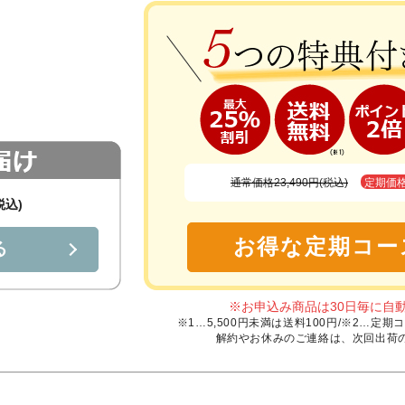
通常価格23,490円(税込)
定期価
税込)
お得な定期コー
る
※お申込み商品は30日毎に自
※1…5,500円未満は送料100円/※2…
解約やお休みのご連絡は、次回出荷の