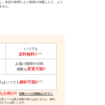
ん。本品の使用により疾病が治癒したり、より
ません。
いつでも
送料無料!!
（※1）
お届け期間や日時、
変更可能‼
個数も
解約可能‼
（※2）
入はいつでも
お得が!!
定期コースの詳細はコチラ 》
 ※2…定期コースは購入回数の縛りはありません。解約
前までにお願いします。