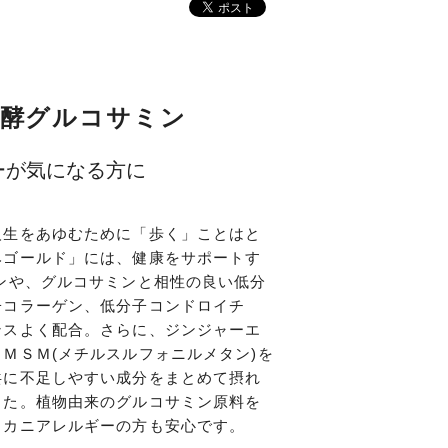
発酵グルコサミン
ーが気になる方に
人生をあゆむために「歩く」ことはと
みゴールド」には、健康をサポートす
ンや、グルコサミンと相性の良い低分
子コラーゲン、低分子コンドロイチ
ンスよく配合。さらに、ジンジャーエ
ＭＳＭ(メチルスルフォニルメタン)を
共に不足しやすい成分をまとめて摂れ
した。植物由来のグルコサミン原料を
・カニアレルギーの方も安心です。