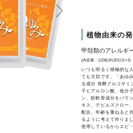
植物由来の
甲殻類のアレルギ
(内容量：120粒/約30日分×3)
いつも明るく積極的な
ても大切です。「あゆ
る成分 発酵グルコサミ
子ヒアルロン酸、低分
ン、鮫軟骨成分をバラ
キス、デビルズクロー、
配合。年齢を重ねると
るように考えて作りま
使用しているからエビ