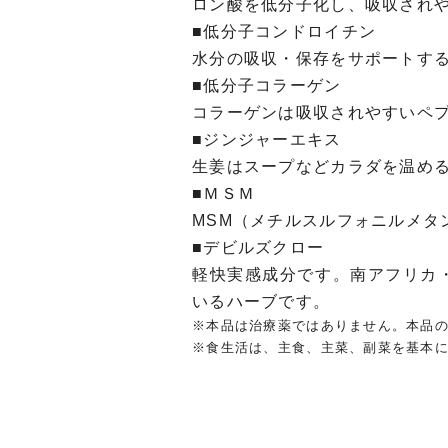
ロン酸を低分子化し、吸収され
■低分子コンドロイチン
水分の吸収・保存をサポートす
■低分子コラーゲン
コラーゲンは吸収されやすいペ
■ジンジャーエキス
生姜はスープなどカラダを温め
■ＭＳＭ
MSM（メチルスルフォニルメタ
■デビルズクロー
軽快実感成分です。南アフリカ
いるハーブです。
※本品は治療薬ではありません。本品
※食生活は、主食、主菜、副菜を基本