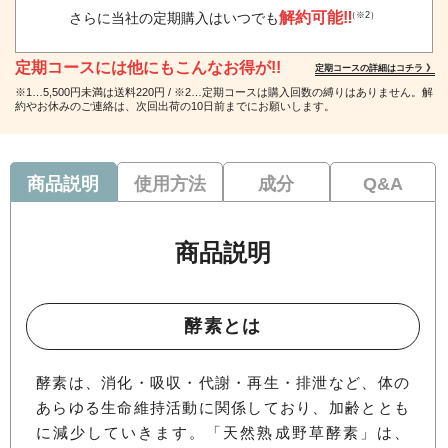
解約可能‼
（※2）
さらに当社の定期購入はいつでも
定期コースには他にもこんなお得が!!
定期コースの詳細はコチラ 》
※1…5,500円未満は送料220円 / ※2…定期コースは購入回数の縛りはありません。解
約やお休みのご連絡は、次回出荷の10日前までにお願いします。
商品説明
使用方法
成分
Q&A
商品説明
酵素とは
酵素は、消化・吸収・代謝・再生・排泄など、体の
あらゆる生命維持活動に関係しており、加齢ととも
に減少していきます。「天然熟成野草酵素」は、