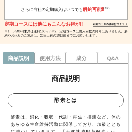
解約可能‼
（※2）
さらに当社の定期購入はいつでも
定期コースには他にもこんなお得が!!
定期コースの詳細はコチラ 》
※1…5,500円未満は送料100円 / ※2…定期コースは購入回数の縛りはありません。解
約やお休みのご連絡は、次回出荷の10日前までにお願いします。
商品説明
使用方法
成分
Q&A
商品説明
酵素とは
酵素は、消化・吸収・代謝・再生・排泄など、体の
あらゆる生命維持活動に関係しており、加齢ととも
に減少していきます。「天然熟成野草酵素」は、