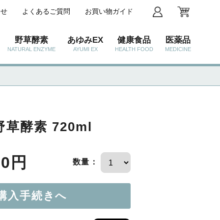
わせ
よくあるご質問
お買い物ガイド
野草酵素
あゆみEX
健康食品
医薬品
NATURAL ENZYME
AYUMI EX
HEALTH FOOD
MEDICINE
草酵素 720ml
60円
数量：