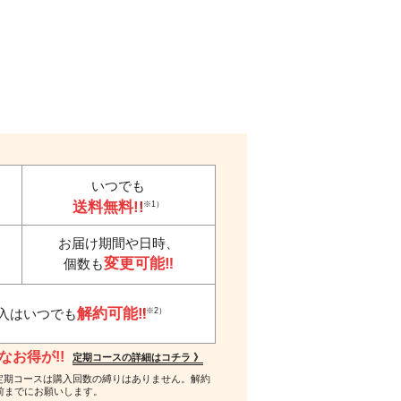
いつでも
送料無料!!
（※1）
お届け期間や日時、
変更可能‼
個数も
解約可能‼
（※2）
入はいつでも
お得が!!
定期コースの詳細はコチラ 》
 ※2…定期コースは購入回数の縛りはありません。解約
前までにお願いします。