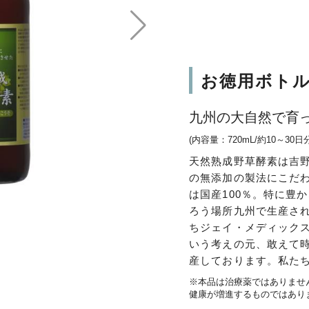
お徳用ボトル
九州の大自然で育っ
(内容量：720mL/約10～30日分
天然熟成野草酵素は吉
の無添加の製法にこだ
は国産100％。特に豊
ろう場所九州で生産さ
ちジェイ・メディック
いう考えの元、敢えて
産しております。私た
※本品は治療薬ではありませ
健康が増進するものではあり