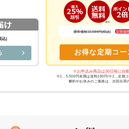
通常価格10,584円(税込)
定期価
税込)
お得な定期コー
る
※お申込み商品は30日毎に自
※1…5,500円未満は送料100円/※2…
解約やお休みのご連絡は、次回出荷の