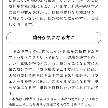
飲みにくい印象のある酵素ドリンクですが、天然熟
成野草酵素は味にもこだわります。野菜や果物本来
の風味や甘みを活かし、砂糖や香料など添加物を一
切加えていないため、自然な味で飲みやすく、美味
しく頂けます。
糖分が気になる方に
『ギムネマ』の正式名はインド原産の植物ギムネ
マ・シルベスタという名前で、「砂糖を壊すもの」
という意味を持つと言われ、糖分が気になる方に人
気の成分です。「野草酵素ギムネマパワー」には、
天然熟成野草酵素にギムネマエキスと低分子ポリフ
ェノールを贅沢に配合。スタイルが気になる方、糖
分が気になる方、健康を維持したい方におすすめで
す。
※本品は治療薬ではありません。本品の使用により疾病が
治癒したり、より健康が増進するものではありません。