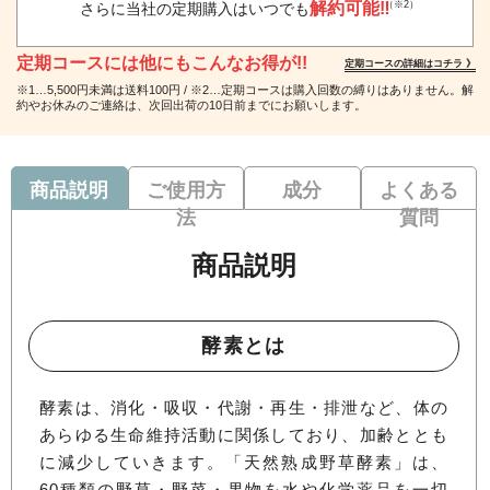
解約可能‼
（※2）
さらに当社の定期購入はいつでも
定期コースには他にもこんなお得が!!
定期コースの詳細はコチラ 》
※1…5,500円未満は送料100円 / ※2…定期コースは購入回数の縛りはありません。解
約やお休みのご連絡は、次回出荷の10日前までにお願いします。
商品説明
ご使用方
成分
よくある
法
質問
商品説明
酵素とは
酵素は、消化・吸収・代謝・再生・排泄など、体の
あらゆる生命維持活動に関係しており、加齢ととも
に減少していきます。「天然熟成野草酵素」は、
60種類の野草・野菜・果物を水や化学薬品を一切