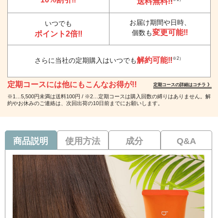
送料無料!!
お届け期間や日時、
いつでも
変更可能‼
個数も
ポイント2倍‼
解約可能‼
（※2）
さらに当社の定期購入はいつでも
定期コースには他にもこんなお得が!!
定期コースの詳細はコチラ 》
※1…5,500円未満は送料100円 / ※2…定期コースは購入回数の縛りはありません。解
約やお休みのご連絡は、次回出荷の10日前までにお願いします。
商品説明
使用方法
成分
Q&A