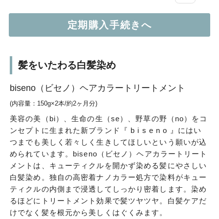
髪をいたわる白髪染め
biseno（ビセノ）ヘアカラートリートメント
(内容量：150g×2本/約2ヶ月分)
美容の美（bi）、生命の生（se）、野草の野（no）をコ
ンセプトに生まれた新ブランド『 b i s e n o 』にはい
つまでも美しく若々しく生きしてほしいという願いが込
められています。biseno（ビセノ）ヘアカラートリート
メントは、キューティクルを開かず染める髪にやさしい
白髪染め。独自の高密着ナノカラー処方で染料がキュー
ティクルの内側まで浸透してしっかり密着します。染め
るほどにトリートメント効果で髪ツヤツヤ。白髪ケアだ
けでなく髪を根元から美しくはぐくみます。