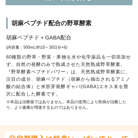
胡麻ペプチド配合の野草酵素
胡麻ペプチド＋GABA配合
(内容量：500mL/約10～30日分×6)
60種類の野草・野菜・果物を水や化学薬品を一切添加せ
ず、自然の発酵のみで熟成させた天然熟成野草酵素。
『野草酵素ペプチドパワー』は、天然熟成野草酵素に、
注目の成分、胡麻ペプチド（胡麻から抽出されるアミノ
酸の結合体）と米胚芽発酵ギャバ(GABA)エキス末を贅
沢に配合した酵素です。
※本品は治療薬ではありません。本品の使用により疾病が治癒した
り、より健康が増進するものではありません。