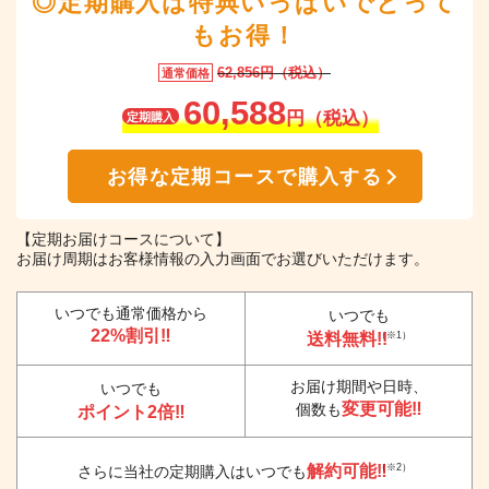
◎定期購入は特典いっぱいでとって
もお得！
62,856円（税込）
通常価格
60,588
円（税込）
定期購入
お得な定期コースで購入する
【定期お届けコースについて】
お届け周期はお客様情報の入力画面でお選びいただけます。
いつでも通常価格から
いつでも
22%割引‼
送料無料!!
（※1）
お届け期間や日時、
いつでも
変更可能‼
個数も
ポイント2倍‼
解約可能‼
（※2）
さらに当社の定期購入はいつでも