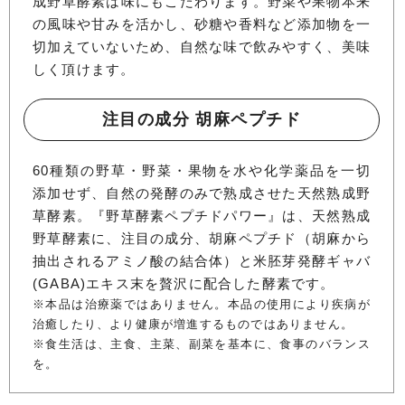
成野草酵素は味にもこだわります。野菜や果物本来
の風味や甘みを活かし、砂糖や香料など添加物を一
切加えていないため、自然な味で飲みやすく、美味
しく頂けます。
注目の成分 胡麻ペプチド
60種類の野草・野菜・果物を水や化学薬品を一切
添加せず、自然の発酵のみで熟成させた天然熟成野
草酵素。『野草酵素ペプチドパワー』は、天然熟成
野草酵素に、注目の成分、胡麻ペプチド（胡麻から
抽出されるアミノ酸の結合体）と米胚芽発酵ギャバ
(GABA)エキス末を贅沢に配合した酵素です。
※本品は治療薬ではありません。本品の使用により疾病が
治癒したり、より健康が増進するものではありません。
※食生活は、主食、主菜、副菜を基本に、食事のバランス
を。