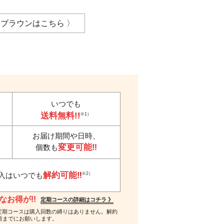
ブラウンはこちら 〉
いつでも
送料無料!!
（※1）
お届け期間や日時、
変更可能‼
個数も
解約可能‼
（※2）
入はいつでも
お得が!!
定期コースの詳細はコチラ 》
 ※2…定期コースは購入回数の縛りはありません。解約
前までにお願いします。