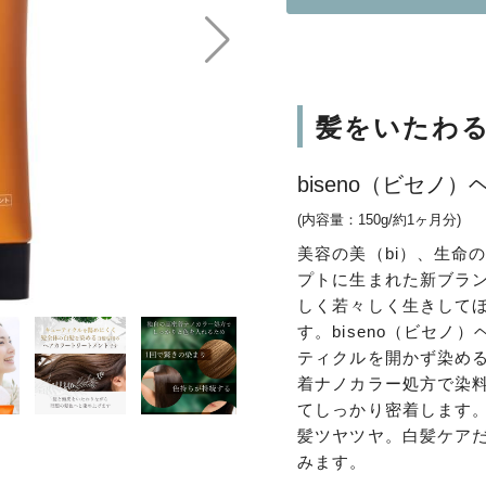
髪をいたわ
biseno（ビセノ
(内容量：150g/約1ヶ月分)
美容の美（bi）、生命
プトに生まれた新ブランド『
しく若々しく生きして
す。biseno（ビセ
ティクルを開かず染め
着ナノカラー処方で染
てしっかり密着します
髪ツヤツヤ。白髪ケア
みます。