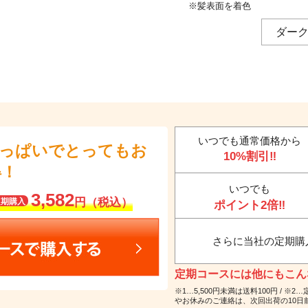
※髪表面を着色
ダーク
いつでも通常価格から
いっぱいでとってもお
10%割引‼
得！
いつでも
3,582
円（税込）
定期購入
ポイント2倍‼
さらに当社の定期購
定期コースには他にもこんな
※1…5,500円未満は送料100円 /
やお休みのご連絡は、次回出荷の10日