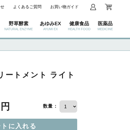
わせ
よくあるご質問
お買い物ガイド
野草酵素
あゆみEX
健康食品
医薬品
NATURAL ENZYME
AYUMI EX
HEALTH FOOD
MEDICINE
リートメント ライト
0円
数量：