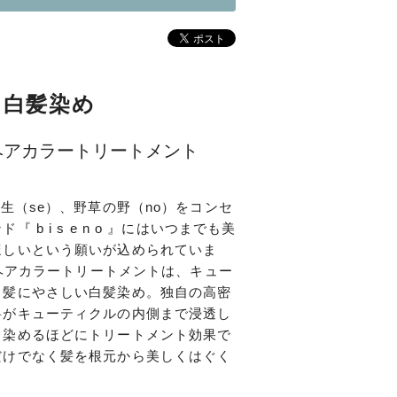
る白髪染め
）ヘアカラートリートメント
の生（se）、野草の野（no）をコンセ
 b i s e n o 』にはいつまでも美
ほしいという願いが込められていま
ノ）ヘアカラートリートメントは、キュー
る髪にやさしい白髪染め。独自の高密
料がキューティクルの内側まで浸透し
。染めるほどにトリートメント効果で
だけでなく髪を根元から美しくはぐく