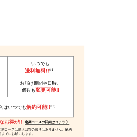
いつでも
送料無料!!
（※1）
お届け期間や日時、
変更可能‼
個数も
解約可能‼
（※2）
入はいつでも
お得が!!
定期コースの詳細はコチラ 》
 ※2…定期コースは購入回数の縛りはありません。解約
前までにお願いします。