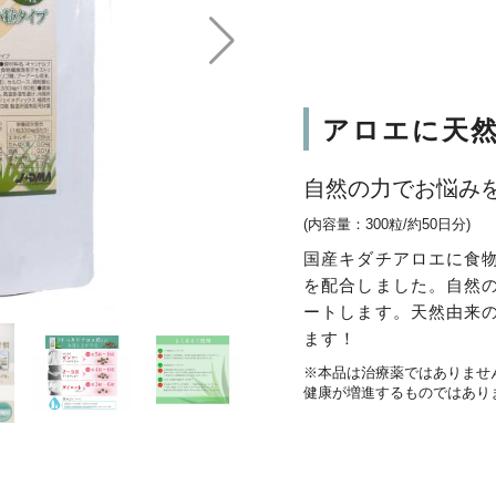
アロエに天
自然の力でお悩み
(内容量：300粒/約50日分)
国産キダチアロエに食
を配合しました。自然
ートします。天然由来
ます！
※本品は治療薬ではありませ
健康が増進するものではあり