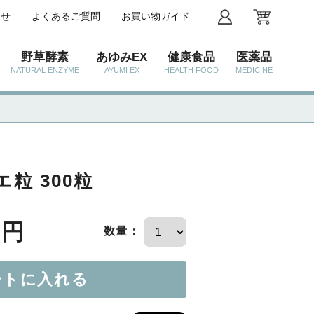
わせ
よくあるご質問
お買い物ガイド
野草酵素
あゆみEX
健康食品
医薬品
NATURAL ENZYME
AYUMI EX
HEALTH FOOD
MEDICINE
粒 300粒
6円
数量：