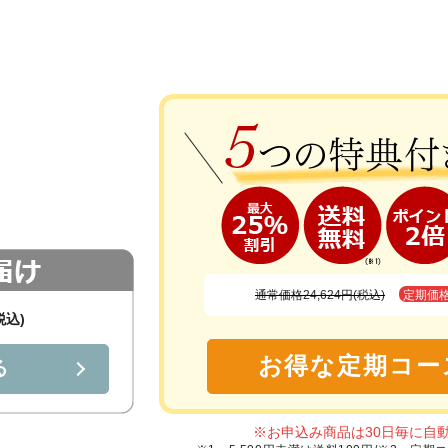
通常価格24,624円(税込)
定期価
税込)
お得な定期コー
る
※お申込み商品は30日毎に自