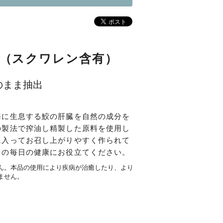
油（スクワレン含有）
のまま抽出
海に生息する鮫の肝臓を自然の成分を
の製法で搾油し精製した原料を使用し
に入ってお召し上がりやすく作られて
まの毎日の健康にお役立てください。
ん。本品の使用により疾病が治癒したり、より
ません。