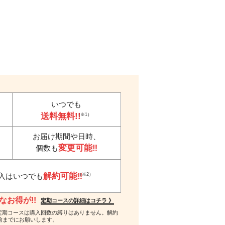
いつでも
送料無料!!
（※1）
お届け期間や日時、
変更可能‼
個数も
解約可能‼
（※2）
入はいつでも
お得が!!
定期コースの詳細はコチラ 》
 ※2…定期コースは購入回数の縛りはありません。解約
前までにお願いします。