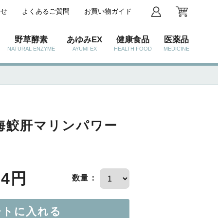
わせ
よくあるご質問
お買い物ガイド
野草酵素
あゆみEX
健康食品
医薬品
NATURAL ENZYME
AYUMI EX
HEALTH FOOD
MEDICINE
深海鮫肝マリンパワー
24円
数量：