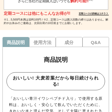
解約可能‼
（※2）
さらに当社の定期購入はいつでも
定期コースには他にもこんなお得が!!
定期コースの詳細はコチラ 》
※1…5,500円未満は送料100円 / ※2…定期コースは購入回数の縛りはありません。解
約やお休みのご連絡は、次回出荷の10日前までにお願いします。
商品説明
使用方法
成分
Q&A
商品説明
おいしい! 大麦若葉だから毎日続けられ
る!
「おいしい青汁イワシペプチド入り」で使用する原
料は、おいしく・安心して飲んでいただくために、
きれいな水と澄んだ空気、そして太陽に恵まれた九