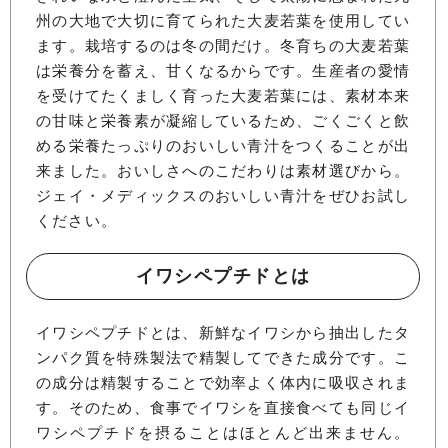
州の大地で大切に育てられた大麦若葉を使用してい
ます。栽培するのは冬の間だけ。冬育ちの大麦若葉
は栄養分を蓄え、甘くなるからです。生産者の愛情
を受けてたくましく育った大麦若葉には、素材本来
の甘味と栄養素が凝縮しているため、ごくごくと飲
める栄養たっぷりのおいしい青汁をつくることが出
来ました。おいしさへのこだわりは素材選びから。
ジェイ・メディックスのおいしい青汁をぜひお試し
ください。
イワシペプチドとは
イワシペプチドとは、新鮮なイワシから抽出したタ
ンパク質を特殊製法で精製してできた成分です。こ
の成分は精製することで効率よく体内に吸収されま
す。そのため、食事でイワシを直接食べても同じイ
ワシペプチドを摂ることはほとんど出来ません。