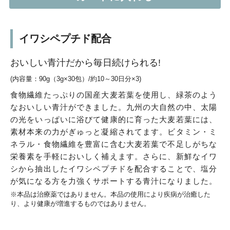
イワシペプチド配合
おいしい青汁だから毎日続けられる!
(内容量：90g（3g×30包）/約10～30日分×3)
食物繊維たっぷりの国産大麦若葉を使用し、緑茶のよう
なおいしい青汁ができました。九州の大自然の中、太陽
の光をいっぱいに浴びて健康的に育った大麦若葉には、
素材本来の力がぎゅっと凝縮されてます。ビタミン・ミ
ネラル・食物繊維を豊富に含む大麦若葉で不足しがちな
栄養素を手軽においしく補えます。さらに、新鮮なイワ
シから抽出したイワシペプチドを配合することで、塩分
が気になる方を力強くサポートする青汁になりました。
※本品は治療薬ではありません。本品の使用により疾病が治癒した
り、より健康が増進するものではありません。