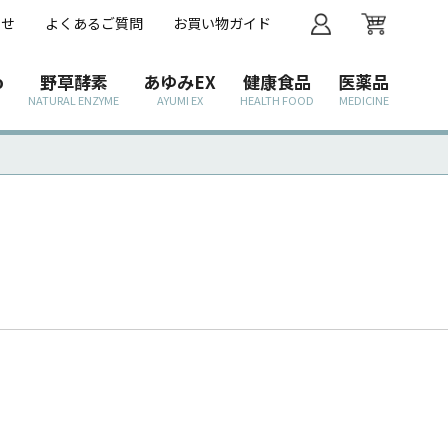
わせ
よくあるご質問
お買い物ガイド
o
野草酵素
あゆみEX
健康食品
医薬品
NATURAL ENZYME
AYUMI EX
HEALTH FOOD
MEDICINE